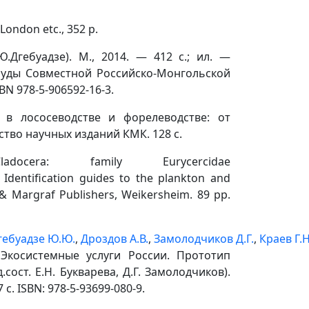
London etc., 352 p.
Дгебуадзе). М., 2014. ― 412 с.; ил. ―
руды Совместной Российско-Монгольской
BN 978-5-906592-16-3.
ы в лососеводстве и форелеводстве: от
тво научных изданий КМК. 128 с.
cera: family Eurycercidae
 Identification guides to the plankton and
 & Margraf Publishers, Weikersheim. 89 pp.
гебуадзе Ю.Ю.
,
Дроздов А.В.
,
Замолодчиков Д.Г.
,
Краев Г.Н
Экосистемные услуги России. Прототип
сост. Е.Н. Букварева, Д.Г. Замолодчиков).
. ISBN: 978-5-93699-080-9.