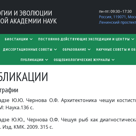
ОГИИ И ЭВОЛЮЦИИ
пн-пт: 09:30−17:30
Россия, 119071, Мос
ОЙ АКАДЕМИИ НАУК
Ленинский проспект,
БИОСТАНЦИИ
ПОСТОЯННО ДЕЙСТВУЮЩИЕ ЭКСПЕДИЦИИ И ЦЕНТРЫ
​​​​​​​ДИССЕРТАЦИОННЫЕ СОВЕТЫ
ОБРАЗОВАНИЕ
НАУЧНЫЕ СОВЕТЫ И О
ПУБЛИКАЦИИ
ОБЩЕБИОЛОГИЧЕСКИЕ ЖУРНАЛЫ
БЛИКАЦИИ
графии
адзе Ю.Ю. Чернова О.Ф. Архитектоника чешуи костист
М: Наука.136 с.
адзе Ю.Ю., Чернова О.Ф. Чешуя рыб как диагностическ
 Изд. КМК. 2009. 315 с.