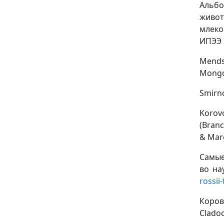
Альбо
живот
млеко
ИПЭЭ Р
Mends
Mongol
Smirno
Korov
(Branc
& Marg
Самые 
во на
rossii
Коров
Cladoc