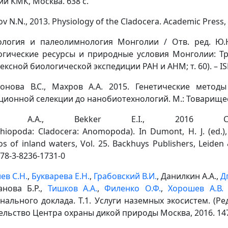
ий КМК, Москва. 638 с.
v N.N., 2013. Physiology of the Cladocera. Academic Press, 
логия и палеолимнология Монголии / Отв. ред. Ю.Ю.
огические ресурсы и природные условия Монголии: Т
ексной биологической экспедиции РАН и АНМ; т. 60). – IS
онова В.С., Махров А.А. 2015. Генетические метод
ционной селекции до нанобиотехнологий. М.: Товарищес
ov A.A., Bekker E.I., 2016 Clado
hiopoda: Cladocera: Anomopoda). In Dumont, H. J. (ed.),
s of inland waters, Vol. 25. Backhuys Publishers, Leiden
78-3-8236-1731-0
ев С.Н.
,
Букварева Е.Н.
,
Грабовский В.И.
, Данилкин А.А.,
Д
анова Б.Р.,
Тишков А.А.
,
Филенко О.Ф.
,
Хорошев А.В.
нального доклада. Т.1. Услуги наземных экосистем. (Ред.
ельство Центра охраны дикой природы Москва, 2016. 147 с