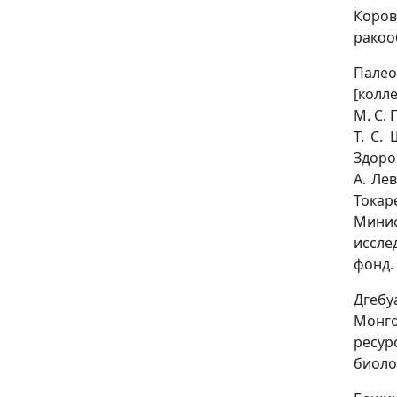
Коров
ракооб
Палео
[колле
М. С. 
Т. С.
Здоров
А. Лев
Токаре
Минис
иссле
фонд. 
Дгебу
Монго
ресур
биолог