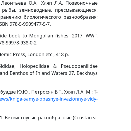
, Леонтьева О.А., Хляп Л.А. Позвоночные
: рыбы, земноводные, пресмыкающиеся,
хранению биологического разнообразия;
SBN 978-5-9909477-5-7,
ide book to Mongolian fishes. 2017. WWF,
78-99978-938-0-2
demic Press, London etc., 418 p.
ididae, Holopediidae & Pseudopenilidae
n and Benthos of Inland Waters 27. Backhuys
дзе Ю.Ю., Петросян В.Г., Хляп Л.А. М.: Т-
ews/kniga-samye-opasnye-invazionnye-vidy-
21. Ветвистоусые ракообразные (Crustacea: