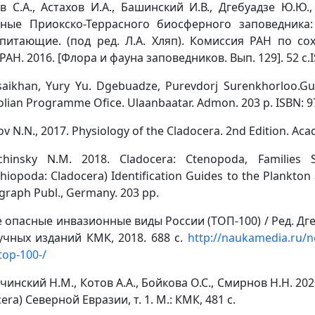
в С.А., Астахов И.А., Башинский И.В., Дгебуадзе Ю.Ю.
ные Приокско-Террасного биосферного заповедника
питающие. (под ред. Л.А. Хляп). Комиссия РАН по со
АН. 2016. [Флора и фауна заповедников. Вып. 129]. 52 с.I
aikhan, Yury Yu. Dgebuadze, Purevdorj Surenkhorloo.Gu
ian Programme Ofice. Ulaanbaatar. Admon. 203 p. ISBN: 9
v N.N., 2017. Physiology of the Cladocera. 2nd Edition. Aca
chinsky N.M. 2018. Сladocera: Ctenopoda, Families S
hiopoda: Cladocera) Identification Guides to the Plankto
raph Publ., Germany. 203 pp.
опасные инвазионные виды России (ТОП-100) / Ред. Дгебуа
учных изданий КМК, 2018. 688 с.
http://naukamedia.ru/n
-top-100-/
чинский Н.М., Котов А.А., Бойкова О.С., Смирнов Н.Н. 20
era) Северной Евразии, т. 1. М.: КМК, 481 с.