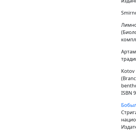
издан
Smirno
Лимно
(Биол
компл
Артам
тради
Kot
(Branc
bentho
ISBN 9
Бобыл
Стриг
нацио
Издат