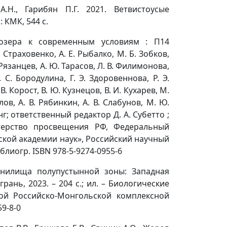
.Н., Гарибян П.Г. 2021. Ветвистоусые
: КМК, 544 с.
 озера к современным условиям : П14
. Страховенко, А. Е. Рыбалко, М. Б. Зобков,
. Рязанцев, А. Ю. Тарасов, Л. В. Филимонова,
 С. Бородулина, Г. Э. Здоровеннова, Р. Э.
В. Корост, В. Ю. Кузнецов, В. И. Кухарев, М.
лов, А. В. Рябинкин, А. В. Слабунов, М. Ю.
анг; ответственный редактор Д. А. Субетто ;
терство просвещения РФ, Федеральный
ской академии наук», Российский научный
иблиогр. ISBN 978-5-9274-0955-6
ранилища полупустынной зоны: Западная
рань, 2023. – 204 с.; ил. – Биологические
ой Российско-Монгольской комплексной
59-8-0