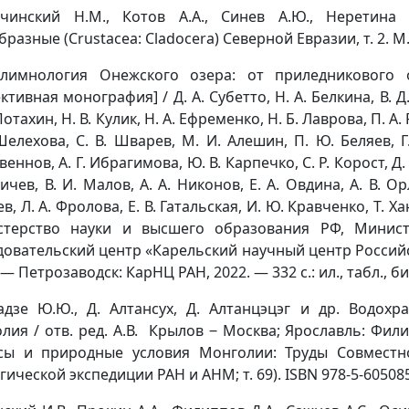
чинский Н.М., Котов А.А., Синев А.Ю., Неретина А
разные (Crustacea: Cladocera) Северной Евразии, т. 2. М.
лимнология Онежского озера: от приледникового
ктивная монография] / Д. А. Субетто, Н. А. Белкина, В. Д
Потахин, Н. В. Кулик, Н. А. Ефременко, Н. Б. Лаврова, П. А
 Шелехова, С. В. Шварев, М. И. Алешин, П. Ю. Беляев, Г.
еннов, А. Г. Ибрагимова, Ю. В. Карпечко, С. Р. Корост, Д. 
ичев, В. И. Малов, А. А. Никонов, Е. А. Овдина, А. В. Ор
в, Л. А. Фролова, Е. В. Гатальская, И. Ю. Кравченко, Т. Х
терство науки и высшего образования РФ, Минис
довательский центр «Карельский научный центр Россий
— Петрозаводск: КарНЦ РАН, 2022. — 332 с.: ил., табл., б
адзе Ю.Ю., Д. Алтансух, Д. Алтанцэцэг и др. Водох
лия / отв. ред. А.В. Крылов ‒ Москва; Ярославль: Филиг
сы и природные условия Монголии: Труды Совместн
ической экспедиции РАН и АНМ; т. 69). ISBN 978-5-60508