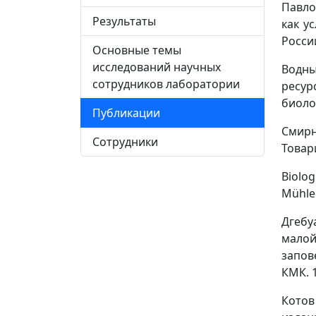
Павло
Результаты
как у
России
Основные темы
исследований научных
Водные
сотрудников лаборатории
ресур
биоло
Публикации
Смир
Сотрудники
Товар
Biolog
Mühlen
Дгебуа
мало
запове
КМК. 1
Котов