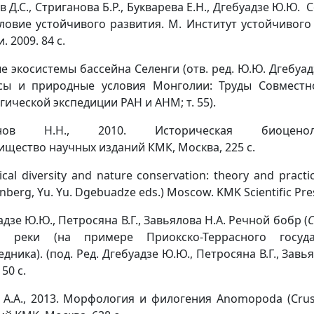
в Д.С., Стриганова Б.Р., Букварева Е.Н., Дгебуадзе Ю.Ю
словие устойчивого развития. М. Институт устойчивог
. 2009. 84 с.
 экосистемы бассейна Селенги (отв. ред. Ю.Ю. Дгебуадзе)
сы и природные условия Монголии: Труды Совместн
гической экспедиции РАН и АНМ; т. 55).
нов Н.Н., 2010. Историческая биоценол
ищество научных изданий КМК, Москва, 225 с.
ical diversity and nature conservation: theory and practice
berg, Yu. Yu. Dgebuadze eds.) Moscow. KMK Scientific Pres
дзе Ю.Ю., Петросяна В.Г., Завьялова Н.А. Речной бобр (
С
й реки (на примере Приокско-Террасного госуда
дника). (под. Ред. Дгебуадзе Ю.Ю., Петросяна В.Г., Завья
50 с.
 А.А., 2013. Морфология и филогения Anomopoda (Crus