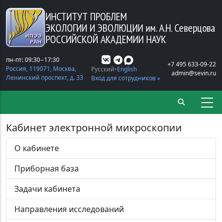
Перейти к основному содержанию
ИНСТИТУТ ПРОБЛЕМ
ЭКОЛОГИИ И ЭВОЛЮЦИИ
им. А.Н. Северцова
РОССИЙСКОЙ АКАДЕМИИ НАУК
пн-пт: 09:30−17:30
+7 495 633-09-22
Россия, 119071, Москва,
Русский
English
admin@sevin.ru
Ленинский проспект, д. 33
Вход для сотрудников »
Кабинет электронной микроскопии
О кабинете
Приборная база
Задачи кабинета
Направления исследований