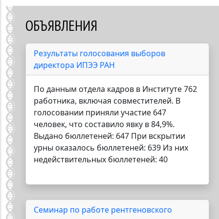
регионе адаптируются достаточно хорошо. «Это дает
надежду, что экосистемы не будут нарушены», -
ОБЪЯВЛЕНИЯ
подчеркнул учёный. «Даже те мощные факторы, которые
влияют на экосистему, не отражаются на ее состоянии
мгновенно. Эти влияния накапливаются. Нам нужно
Результаты голосования выборов
держать ситуацию под контролем», - добавил Рожнов.
Всего в мире насчитывается порядка 25 тыс. особей
директора ИПЭЭ РАН
белых медведей. В последние годы российские ученые
проводят изучение популяции животных на Ямале.
По данным отдела кадров в Институте 762
Исследования показали, что численность белых медведей
работника, включая совместителей. В
увеличивается на Чукотско-Аляскинской территории.
голосовании приняли участие 647
человек, что составило явку в 84,9%.
Выдано бюллетеней: 647 При вскрытии
урны оказалось бюллетеней: 639 Из них
недействительных бюллетеней: 40
Семинар по работе рентгеновского