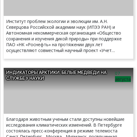
Институт проблем экологии и эволюции им. А.Н.
Северцова Российской академии наук (ИПЭЭ РАН) и
Автономная некоммерческая организация «Общество
сохранения и изучения дикой природы» при поддержке
ПАО «НК «Роснефть» на протяжении двух лет
осуществляют совместный научный проект «Учет
численности и плотности распределения белых медведей
с использованием сверхлегкой авиации для оценки
вероятности конфликтных ситуаций «человек-белый
ИНДИКАТОРЫ АРКТИКИ. БЕЛЫЕ МЕДВЕДИ НА
07
медведь» в Арктической зоне Российской Федерации в
СЛУЖБЕ У НАУКИ
августа
Карском море». Проект является частью Программы
«Изучение белого медведя в Российской Арктике»,
которую выполняет Постоянно действующая экспедиция
РАН по изучению животных Красной книги Российской
Федерации и других особо важных животных фауны
России. Основной целью проекта является учет
встречаемости и плотности белых медведей и объектов
Благодаря животным ученым стали доступны новейшие
их питания (тюленей) с использованием сверхлегкого
исследования климатических изменений. В Петербурге
самолета «Стерх-1C» на побережье Карского моря в
состоялась пресс-конференция в режиме телемоста
весенний период для исключения конфликтных ситуаций
Санкт-Петербург - Москва - Мурманск, посвященная