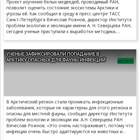
Проект изучения белых медведей, проводимый РАН,
данных (ГИС на основе данных спутниковых ошейников и
позволит оценить состояние экосистемы Арктики и
информации, полученной с автоматических фото- и
угрозы ей. Как сообщил в среду в пресс-центре ТАСС
видеорегистраторов, гормональных и молекулярно-
Санкт-Петербурга Вячеслав Рожнов, директор Института
генетических исследований) и примеры полученных
проблем экологии и эволюции имени А. Н. Северцева РАН,
результатов. Авторы монографии: Рожнов В.В.,
сегодня ученые приступили к выработке методики,
Ячменникова А.А., Найденко С.В., Эрнандес-Бланко Х.А.,
которая позволят связать данные по популяции медведей
Чистополова М.Д., Сорокин П.А., Добрынин Д.В., Сухова
с другими составляющими арктической экосистемы.
О.В., Поярков А.Д., Дронова Н.А., Трепет С.А., Пхитиков
"Стоящая перед нами задача в том, чтобы найти
А.Б., Пшегусов Р.Х., Магомедов М.-Р.Д. Скачать
УЧЕНЫЕ ЗАФИКСИРОВАЛИ ПОПАДАНИЕ В
01
коррелянты (параметры взаимосвязи), показывающие
монографию можно по ссылке.
АРКТИКУ ОПАСНЫХ ДЛЯ ФАУНЫ ИНФЕКЦИЙ
августа
связь между состоянием экосистем и животными,
которые являются индикаторами экосистемы, такими, как
белый медведь", - сказал ученый. Он сообщил, что
программа РАН по изучению белого медведя стартовала с
2010 года. Для изучения медведей и их поведения на них
крепят ошейники с датчиками, по которым отслеживают
перемещение животных. Также в институте по итогам
В Арктический регион стали проникать инфекционные
экспедиции проводятся гормональные, генетические,
заболевания, которые не характерны для этого региона и
изотопные и другие исследования, которые позволяют
опасны для местной фауны, сообщил директор Института
понять, чем питается медведь, как адаптируется в
проблем экологии и эволюции им. А.Н. Северцева РАН
изменениям климата. В последние годы удалось получить
Вячеслав Рожнов. «Это очень настораживает, потому что
много новых сведений. Так, были получены данные о
инфекции очень быстро адаптируются на животных и
росте чукотско-аляскинской популяции. Последняя
представляют очень серьезную угрозу», — приводит его
экспедиция, в которой вместе с учеными принимали