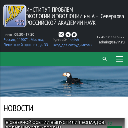
Перейти к основному содержанию
ИНСТИТУТ ПРОБЛЕМ
ЭКОЛОГИИ И ЭВОЛЮЦИИ
им. А.Н. Северцова
РОССИЙСКОЙ АКАДЕМИИ НАУК
пн-пт: 09:30−17:30
+7 495 633-09-22
Россия, 119071, Москва,
Русский
English
admin@sevin.ru
Ленинский проспект, д. 33
Вход для сотрудников »
НОВОСТИ
В СЕВЕРНОЙ ОСЕТИИ ВЫПУСТИЛИ ЛЕОПАРДОВ,
12
РОДИВШИХСЯ В ИПЭЭ РАН