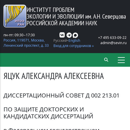
Перейти к основному содержанию
ИНСТИТУТ ПРОБЛЕМ
ЭКОЛОГИИ И ЭВОЛЮЦИИ
им. А.Н. Северцова
РОССИЙСКОЙ АКАДЕМИИ НАУК
пн-пт: 09:30−17:30
+7 495 633-09-22
Россия, 119071, Москва,
Русский
English
admin@sevin.ru
Ленинский проспект, д. 33
Вход для сотрудников »
ЯЦУК АЛЕКСАНДРА АЛЕКСЕЕВНА
ДИССЕРТАЦИОННЫЙ СОВЕТ Д 002 213.01
ПО ЗАЩИТЕ ДОКТОРСКИХ И
КАНДИДАТСКИХ ДИССЕРТАЦИЙ