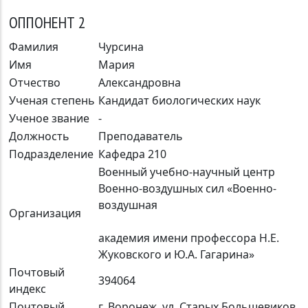
ОППОНЕНТ 2
Фамилия
Чурсина
Имя
Мария
Отчество
Александровна
Ученая степень
Кандидат биологических наук
Ученое звание
-
Должность
Преподаватель
Подразделение
Кафедра 210
Военный учебно-научный центр
Военно-воздушных сил «Военно-
воздушная
Организация
академия имени профессора Н.Е.
Жуковского и Ю.А. Гагарина»
Почтовый
394064
индекс
Почтовый
г. Воронеж, ул. Старых Большевиков,