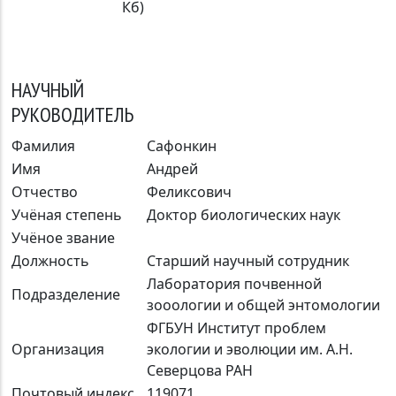
Кб)
НАУЧНЫЙ
РУКОВОДИТЕЛЬ
Фамилия
Сафонкин
Имя
Андрей
Отчество
Феликсович
Учёная степень
Доктор биологических наук
Учёное звание
Должность
Старший научный сотрудник
Лаборатория почвенной
Подразделение
зооологии и общей энтомологии
ФГБУН Институт проблем
Организация
экологии и эволюции им. А.Н.
Северцова РАН
Почтовый индекс
119071