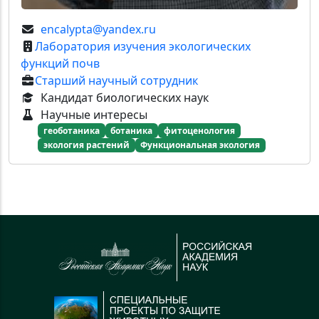
encalypta@yandex.ru
Лаборатория изучения экологических
функций почв
Старший научный сотрудник
Кандидат биологических наук
Научные интересы
геоботаника
ботаника
фитоценология
экология растений
Функциональная экология