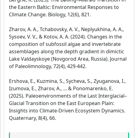
the Eastern Baltic: Environmental Responses to
Climate Change. Biology, 12(6), 821.
Zharov, A. A., Tchabovsky, A. V., Neplyukhina, A. A.,
Sysoev, V. V., & Kotov, A. A. (2024). Changes in the
composition of subfossil algae and invertebrate
assemblages along the depth gradient in dimictic
Lake Valdayskoye (Novgorod Area, Russia). Journal
of Paleolimnology, 72(4), 429-442.
Ershova, E., Kuzmina, S., Sycheva, S., Zyuganova, I.,
Izumova, E., Zharov, A., ... & Ponomarenko, E.
(2025). Paleoenvironments of the Last Interglacial–
Glacial Transition on the East European Plain:
Insights into Climate-Driven Ecosystem Dynamics.
Quaternary, 8(4), 66.