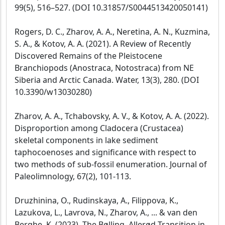
99(5), 516–527. (DOI 10.31857/S0044513420050141)
Rogers, D. C., Zharov, A. A., Neretina, A. N., Kuzmina,
S. A., & Kotov, A. A. (2021). A Review of Recently
Discovered Remains of the Pleistocene
Branchiopods (Anostraca, Notostraca) from NE
Siberia and Arctic Canada. Water, 13(3), 280. (DOI
10.3390/w13030280)
Zharov, A. A., Tchabovsky, A. V., & Kotov, A. A. (2022).
Disproportion among Cladocera (Crustacea)
skeletal components in lake sediment
taphocoenoses and significance with respect to
two methods of sub-fossil enumeration. Journal of
Paleolimnology, 67(2), 101-113.
Druzhinina, O., Rudinskaya, A., Filippova, K.,
Lazukova, L., Lavrova, N., Zharov, A., ... & van den
Berghe, K. (2023). The Bølling–Allerød Transition in