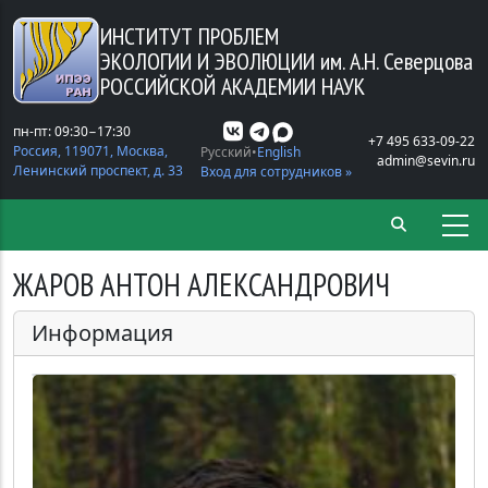
Перейти к основному содержанию
ИНСТИТУТ ПРОБЛЕМ
ЭКОЛОГИИ И ЭВОЛЮЦИИ
им. А.Н. Северцова
РОССИЙСКОЙ АКАДЕМИИ НАУК
пн-пт: 09:30−17:30
+7 495 633-09-22
Россия, 119071, Москва,
Русский
English
admin@sevin.ru
Ленинский проспект, д. 33
Вход для сотрудников »
ЖАРОВ АНТОН АЛЕКСАНДРОВИЧ
Информация