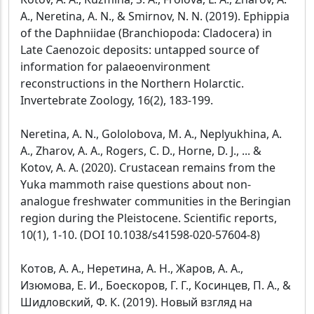
A., Neretina, A. N., & Smirnov, N. N. (2019). Ephippia
of the Daphniidae (Branchiopoda: Cladocera) in
Late Caenozoic deposits: untapped source of
information for palaeoenvironment
reconstructions in the Northern Holarctic.
Invertebrate Zoology, 16(2), 183-199.
Neretina, A. N., Gololobova, M. A., Neplyukhina, A.
A., Zharov, A. A., Rogers, C. D., Horne, D. J., ... &
Kotov, A. A. (2020). Crustacean remains from the
Yuka mammoth raise questions about non-
analogue freshwater communities in the Beringian
region during the Pleistocene. Scientific reports,
10(1), 1-10. (DOI 10.1038/s41598-020-57604-8)
Котов, А. А., Неретина, А. Н., Жаров, А. А.,
Изюмова, Е. И., Боескоров, Г. Г., Косинцев, П. А., &
Шидловский, Ф. К. (2019). Новый взгляд на