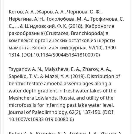
Котов, А. А., Жаров, А. А., Чернова, О. Ф.,
Неретина, А. Н., Гололобова, М. А., Трофимова, С.
С., ... & Шидловский, Ф. К. (2018). Жаброногие
ракообразные (Crustacea, Branchiopoda) в
комплексе органических остатков из шерсти
мамонта. Зоологический журнал, 97(10), 1300-
1314. (DOI 10.1134/S0044513418100070)
Tsyganov, A. N., Malysheva, E. A., Zharov, A. A.,
Sapelko, T. V., & Mazei, Y. A. (2019). Distribution of
benthic testate amoeba assemblages along a
water depth gradient in freshwater lakes of the
Meshchera Lowlands, Russia, and utility of the
microfossils for inferring past lake water level.
Journal of Paleolimnology, 62(2), 137-150. (DOI
10.1007/s10933-019-00080-6)
Kotov, A. A., Kuzmina, S. A., Frolova, L. A., Zharov, A.