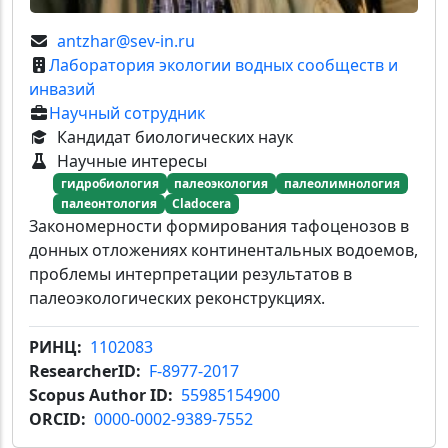
antzhar@sev-in.ru
Лаборатория экологии водных сообществ и
инвазий
Научный сотрудник
Кандидат биологических наук
Научные интересы
гидробиология
палеоэкология
палеолимнология
палеонтология
Cladocera
Закономерности формирования тафоценозов в
донных отложениях континентальных водоемов,
проблемы интерпретации результатов в
палеоэкологических реконструкциях.
РИНЦ
1102083
ResearcherID
F-8977-2017
Scopus Author ID
55985154900
ORCID
0000-0002-9389-7552