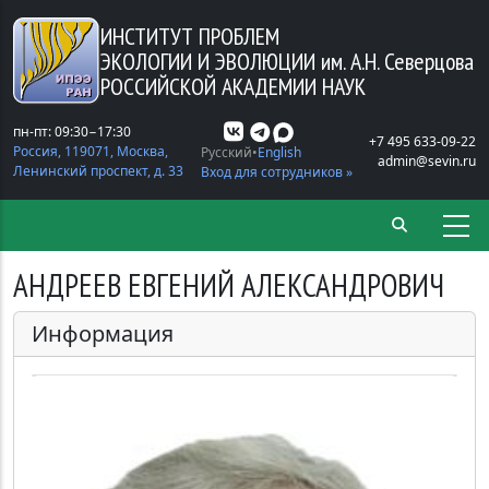
Перейти к основному содержанию
ИНСТИТУТ ПРОБЛЕМ
ЭКОЛОГИИ И ЭВОЛЮЦИИ
им. А.Н. Северцова
РОССИЙСКОЙ АКАДЕМИИ НАУК
пн-пт: 09:30−17:30
+7 495 633-09-22
Россия, 119071, Москва,
Русский
English
admin@sevin.ru
Ленинский проспект, д. 33
Вход для сотрудников »
АНДРЕЕВ ЕВГЕНИЙ АЛЕКСАНДРОВИЧ
Информация