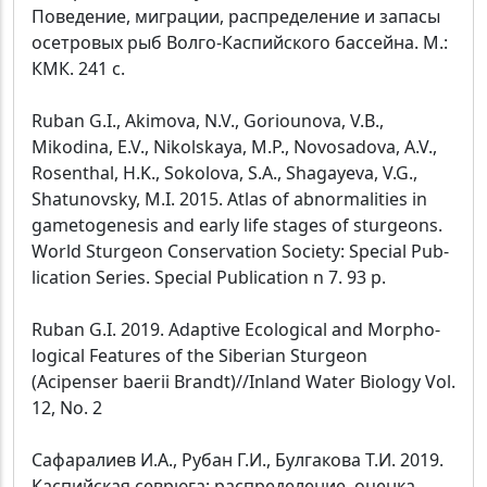
Поведение, миграции, распределение и запасы
осетровых рыб Волго-Каспийского бассейна. М.:
КМК. 241 с.
Ruban G.I., Akimova, N.V., Goriounova, V.B.,
Mikodina, E.V., Nikolskaya, M.P., Novosadova, A.V.,
Rosenthal, H.K., Sokolova, S.A., Shagayeva, V.G.,
Shatunovsky, M.I. 2015. Atlas of abnormalities in
gametogenesis and early life stages of sturgeons.
World Sturgeon Conservation Society: Special Pub-
lication Series. Special Publication n 7. 93 p.
Ruban G.I. 2019. Adaptive Ecological and Morpho-
logical Features of the Siberian Sturgeon
(Acipenser baerii Brandt)//Inland Water Biology Vol.
12, No. 2
Сафаралиев И.А., Рубан Г.И., Булгакова Т.И. 2019.
Каспийская севрюга: распределение, оценка