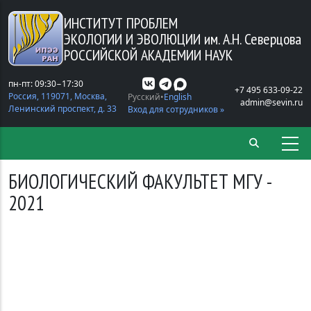
Перейти к основному содержанию
ИНСТИТУТ ПРОБЛЕМ
ЭКОЛОГИИ И ЭВОЛЮЦИИ
им. А.Н. Северцова
РОССИЙСКОЙ АКАДЕМИИ НАУК
пн-пт: 09:30−17:30
+7 495 633-09-22
Россия, 119071, Москва,
Русский
English
admin@sevin.ru
Ленинский проспект, д. 33
Вход для сотрудников »
БИОЛОГИЧЕСКИЙ ФАКУЛЬТЕТ МГУ -
2021