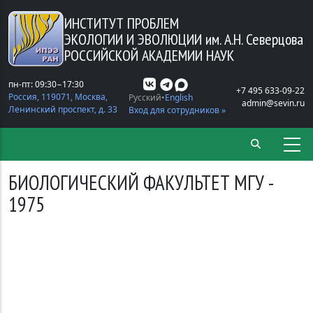
Перейти к основному содержанию
ИНСТИТУТ ПРОБЛЕМ
ЭКОЛОГИИ И ЭВОЛЮЦИИ
им. А.Н. Северцова
РОССИЙСКОЙ АКАДЕМИИ НАУК
пн-пт: 09:30−17:30
+7 495 633-09-22
Россия, 119071, Москва,
Русский
English
admin@sevin.ru
Ленинский проспект, д. 33
Вход для сотрудников »
БИОЛОГИЧЕСКИЙ ФАКУЛЬТЕТ МГУ -
1975