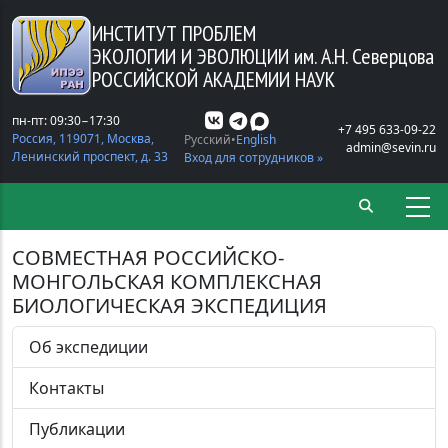
Перейти к основному содержанию
ИНСТИТУТ ПРОБЛЕМ
ЭКОЛОГИИ И ЭВОЛЮЦИИ
им. А.Н. Северцова
РОССИЙСКОЙ АКАДЕМИИ НАУК
пн-пт: 09:30−17:30
+7 495 633-09-22
Россия, 119071, Москва,
Русский
English
admin@sevin.ru
Ленинский проспект, д. 33
Вход для сотрудников »
СОВМЕСТНАЯ РОССИЙСКО-
МОНГОЛЬСКАЯ КОМПЛЕКСНАЯ
БИОЛОГИЧЕСКАЯ ЭКСПЕДИЦИЯ
Об экспедиции
Контакты
Публикации