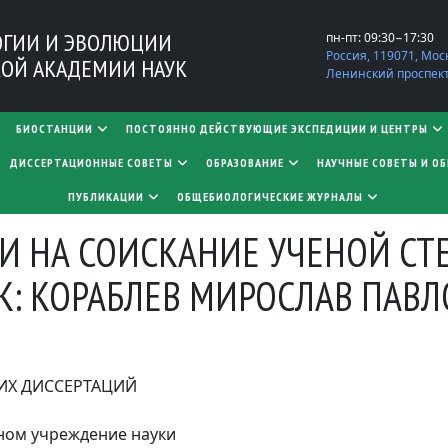
ОГИИ И ЭВОЛЮЦИИ
пн-пт: 09:30−17:30
Россия, 119071, Мос
ОЙ АКАДЕМИИ НАУК
Ленинский проспект,
БИОСТАНЦИИ
ПОСТОЯННО ДЕЙСТВУЮЩИЕ ЭКСПЕДИЦИИ И ЦЕНТРЫ
​​​​​​​ДИССЕРТАЦИОННЫЕ СОВЕТЫ
ОБРАЗОВАНИЕ
НАУЧНЫЕ СОВЕТЫ И О
ПУБЛИКАЦИИ
ОБЩЕБИОЛОГИЧЕСКИЕ ЖУРНАЛЫ
И НА СОИСКАНИЕ УЧЕНОЙ СТ
К: КОРАБЛЕВ МИРОСЛАВ ПАВ
ИХ ДИССЕРТАЦИЙ
ном учреждение науки