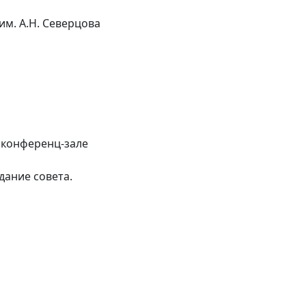
им. А.Н. Северцова
в конференц-зале
едание совета.