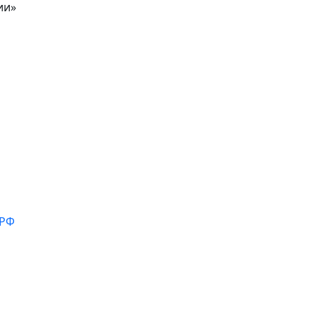
ии»
 РФ