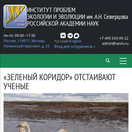
Перейти к основному содержанию
ИНСТИТУТ ПРОБЛЕМ
ЭКОЛОГИИ И ЭВОЛЮЦИИ
им. А.Н. Северцова
РОССИЙСКОЙ АКАДЕМИИ НАУК
пн-пт: 09:30−17:30
+7 495 633-09-22
Россия, 119071, Москва,
Русский
English
admin@sevin.ru
Ленинский проспект, д. 33
Вход для сотрудников »
«ЗЕЛЕНЫЙ КОРИДОР» ОТСТАИВАЮТ
УЧЕНЫЕ