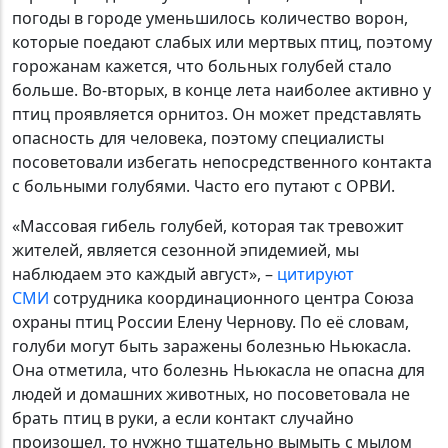
погоды в городе уменьшилось количество ворон,
которые поедают слабых или мертвых птиц, поэтому
горожанам кажется, что больных голубей стало
больше. Во-вторых, в конце лета наиболее активно у
птиц проявляется орнитоз. Он может представлять
опасность для человека, поэтому специалисты
посоветовали избегать непосредственного контакта
с больными голубями. Часто его путают с ОРВИ.
«Массовая гибель голубей, которая так тревожит
жителей, является сезонной эпидемией, мы
наблюдаем это каждый август», –
цитируют
СМИ
сотрудника координационного центра Союза
охраны птиц России Елену Чернову. По её словам,
голуби могут быть заражены болезнью Ньюкасла.
Она отметила, что болезнь Ньюкасла не опасна для
людей и домашних животных, но посоветовала не
брать птиц в руки, а если контакт случайно
произошел, то нужно тщательно вымыть с мылом