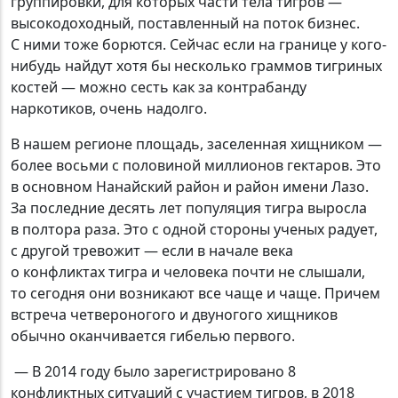
группировки, для которых части тела тигров —
высокодоходный, поставленный на поток бизнес.
С ними тоже борются. Сейчас если на границе у кого-
нибудь найдут хотя бы несколько граммов тигриных
костей — можно сесть как за контрабанду
наркотиков, очень надолго.
В нашем регионе площадь, заселенная хищником —
более восьми с половиной миллионов гектаров. Это
в основном Нанайский район и район имени Лазо.
За последние десять лет популяция тигра выросла
в полтора раза. Это с одной стороны ученых радует,
с другой тревожит — если в начале века
о конфликтах тигра и человека почти не слышали,
то сегодня они возникают все чаще и чаще. Причем
встреча четвероногого и двуногого хищников
обычно оканчивается гибелью первого.
— В 2014 году было зарегистрировано 8
конфликтных ситуаций с участием тигров, в 2018