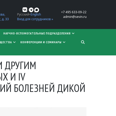
+7 495 633-09-22
ква,
Русский
English
admin@sevin.ru
 д. 33
Вход для сотрудников »
НАУЧНО-ВСПОМОГАТЕЛЬНЫЕ ПОДРАЗДЕЛЕНИЯ
БЩЕСТВА
КОНФЕРЕНЦИИ И СЕМИНАРЫ
И ДРУГИМ
Х И IV
ИЙ БОЛЕЗНЕЙ ДИКОЙ