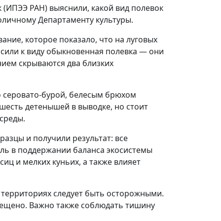
 (ИПЭЭ РАН) выяснили, какой вид полевок
оличному Департаменту культуры.
ание, которое показало, что на луговых
осили к виду обыкновенная полевка — они
анием скрываются два близких
о серовато‑бурой, белесым брюхом
шесть детенышей в выводке, но стоит
среды.
азцы и получили результат: все
оль в поддержании баланса экосистемы
иц и мелких куньих, а также влияет
 территориях следует быть осторожными.
рещено. Важно также соблюдать тишину