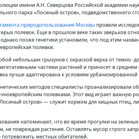
олюции имени А.Н. Северцова Российской академии наук
льного парка «Лосиный остров», подведомственного ст
тамента природопользования Москвы
провели исследов
 серых полевок. Еще в прошлом веке таких зверьков отн
— однако позже генетики установили, что под этим назв
европейская полевки.
бой небольших грызунов с окраской верха от темно‑ д
егетативными частями растений и приносят в среднем 
вка лучше адаптирована к условиям урбанизированной 
етических методов специалисты проанализировали обр
очноевропейским полевками. Этот вид играет важную р
Лосиный остров» — служит кормом для хищных птиц, лис
ования напоминают, что во время прогулки на зеленых
, не повреждая растения. Оставлять мусор строго зап
е потревожить местных обитателей.