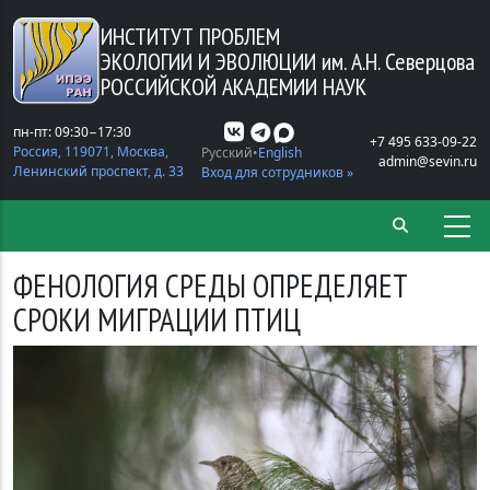
Перейти к основному содержанию
ИНСТИТУТ ПРОБЛЕМ
ЭКОЛОГИИ И ЭВОЛЮЦИИ
им. А.Н. Северцова
РОССИЙСКОЙ АКАДЕМИИ НАУК
пн-пт: 09:30−17:30
+7 495 633-09-22
Россия, 119071, Москва,
Русский
English
admin@sevin.ru
Ленинский проспект, д. 33
Вход для сотрудников »
ФЕНОЛОГИЯ СРЕДЫ ОПРЕДЕЛЯЕТ
СРОКИ МИГРАЦИИ ПТИЦ