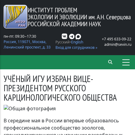
Перейти к основному содержанию
ИНСТИТУТ ПРОБЛЕМ
ЭКОЛОГИИ И ЭВОЛЮЦИИ
им. А.Н. Северцова
РОССИЙСКОЙ АКАДЕМИИ НАУК
пн-пт: 09:30−17:30
+7 495 633-09-22
Россия, 119071, Москва,
Русский
English
admin@sevin.ru
Ленинский проспект, д. 33
Вход для сотрудников »
УЧЁНЫЙ ИГУ ИЗБРАН ВИЦЕ-
ПРЕЗИДЕНТОМ РУССКОГО
КАРЦИНОЛОГИЧЕСКОГО ОБЩЕСТВА
В середине мая в России впервые образовалось
профессиональное сообщество зоологов,