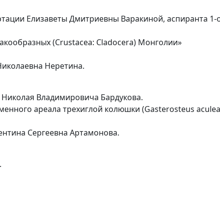
ртации Елизаветы Дмитриевны Варакиной, аспиранта 1-о
акообразных (Crustacea: Cladocera) Монголии»
а Николаевна Неретина.
и Николая Владимировича Бардукова.
енного ареала трехиглой колюшки (Gasterosteus aculea
алентина Сергеевна Артамонова.
.