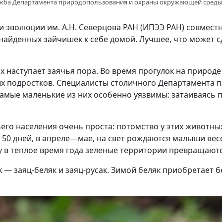
ужба Департамента природопользования и охраны окружающей сред
и эволюции им. А.Н. Северцова РАН (ИПЭЭ РАН) совмес
 найденных зайчишек к себе домой. Лучшее, что может с
х наступает заячья пора. Во время прогулок на природ
ых подростков. Специалисты столичного Департамента 
мые маленькие из них особенно уязвимы: затаиваясь пр
го населения очень проста: потомство у этих животных
я 50 дней, в апреле—мае, на свет рождаются малыши вес
 в теплое время года зеленые территории превращаются
 — заяц-беляк и заяц-русак. Зимой беляк приобретает б