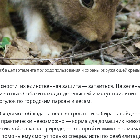
ужба Департамента природопользования и охраны окружающей сред
ности, их единственная защита — затаиться. На зелен
ивотные. Собаки находят детенышей и могут причинить 
огулок по городским паркам и лесам.
бходимо соблюдать: нельзя трогать и забирать найден
 практически невозможно — корма для домашних животн
етив зайчонка на природе, — это пройти мимо. Его мам
то помочь ему смогут только специалисты по реабилитац