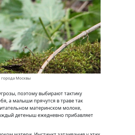
ы города Москвы
угрозы, поэтому выбирают тактику
бя, а малыши прячутся в траве так
питательном материнском молоке,
 каждый детеныш ежедневно прибавляет
оком матери. Инстинкт затаивания у этих