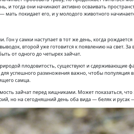
ь, и тогда они начинают активно осваивать пространст
 мать покидает его, и у молодого животного начинает
Гон у самки наступает в тот же день, когда рождается 
ыводок, второй уже готовится к появлению на свет. За 
быть от одного до четырех зайчат.
природой плодовитость, существуют и сдерживающие фа
 для успешного размножения важно, чтобы популяция 
ящего самца.
сть зайчат перед хищниками. Может показаться, что э
й, но на сегодняшний день оба вида — беляк и русак 