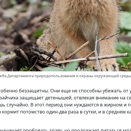
ужба Департамента природопользования и охраны окружающей сред
собенно беззащитны. Они еще не способны убежать от 
 зайчиха защищает детенышей, отвлекая внимание на се
ь случайно. В этот период они нуждаются в жирном и 
а кормит потомство один-два раза в сутки, и в среднем
 начинает пробовать траву, но продолжает питаться мол