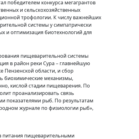
стал победителем конкурса мегагрантов
твенных и сельскохозяйственных
юционной трофологии. К числу важнейших
рительной системы у симпатрически
х и оптимизация биотехнологий для
нирования пищеварительной системы
ция в район реки Сура – главнейшую
е Пензенской области, и сбор
ть биохимические механизмы,
нно, кислой стадии пищеварения. По
волит проанализировать связь
и показателями рыб. По результатам
родном журнале по физиологии рыб»,
тов питания пищеварительными