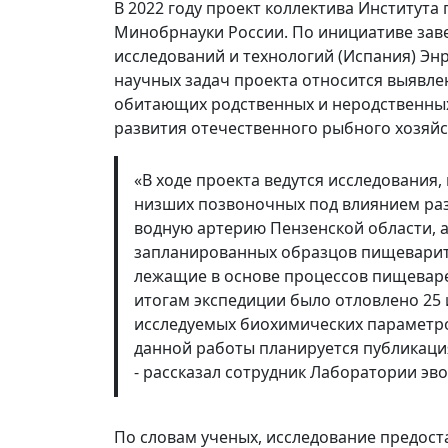
В 2022 году проект коллектива Института
Минобрнауки России. По инициативе зав
исследований и технологий (Испания) Э
научных задач проекта относится выявл
обитающих родственных и неродственных
развития отечественного рыбного хозяйс
«В ходе проекта ведутся исследовани
низших позвоночных под влиянием раз
водную артерию Пензенской области, а
запланированных образцов пищеварите
лежащие в основе процессов пищеваре
итогам экспедиции было отловлено 25 
исследуемых биохимических параметр
данной работы планируется публикаци
- рассказал сотрудник Лаборатории э
По словам ученых, исследование предос