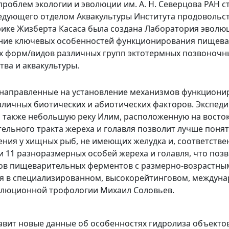
 проблем экологии и эволюции им. А. Н. Северцова РАН 
едующего отделом Аквакультуры Института продовольс
нрике Жизберта Касаса была создана Лаборатория эвол
ение ключевых особенностей функционирования пищева
 форм/видов различных групп эктотермных позвоночны
тва и аквакультуры.
я, направленные на установление механизмов функцио
личных биотических и абиотических факторов. Экспеди
 также небольшую реку Илим, расположенную на восток
льного тракта жереха и голавля позволит лучше поня
ния у хищных рыб, не имеющих желудка и, соответстве
и 11 разноразмерных особей жереха и голавля, что поз
ов пищеварительных ферментов с размерно-возрастным
я в специализированном, высокорейтинговом, междуна
волюционной трофологии Михаил Соловьев.
тавит новые данные об особенностях гидролиза объек