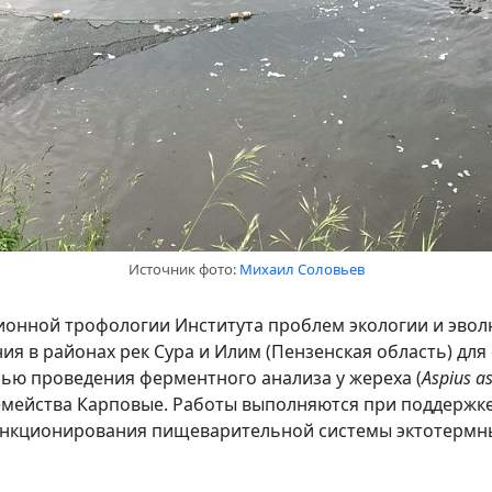
Источник фото:
Михаил Соловьев
онной трофологии Института проблем экологии и эволю
я в районах рек Сура и Илим (Пензенская область) для
ью проведения ферментного анализа у жереха (
Aspius a
мейства Карповые. Работы выполняются при поддержке
ункционирования пищеварительной системы эктотермны