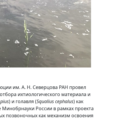
ции им. А. Н. Северцова РАН провел
 отбора ихтиологического материала и
spius
) и голавля (
Squalius cephalus
) как
 Минобрнауки России в рамках проекта
х позвоночных как механизм освоения