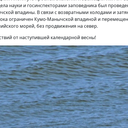
дела науки и госинспекторами заповедника был проведе
ской впадины. В связи с возвратными холодами и зат
ока ограничен Кумо-Манычской впадиной и перемещен
пийского морей, без продвижения на север.
йствий от наступившей календарной весны!