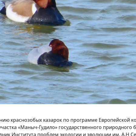
нию краснозобых казарок по программе Европейской ко
участка «Маныч-Гудило» государственного природного 
ник Института проблем экологии и эволюции им. А.Н С