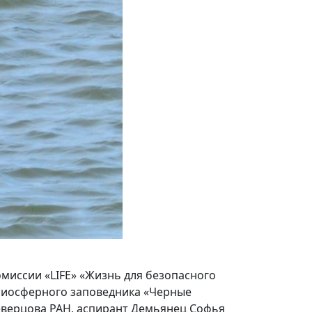
миссии «LIFE» «Жизнь для безопасного
биосферного заповедника «Черные
еверцова РАН, аспирант Демьянец Софья