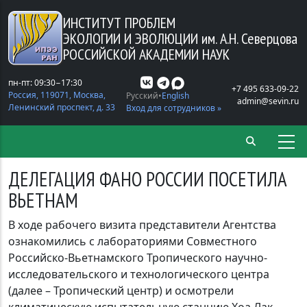
Перейти к основному содержанию
ИНСТИТУТ ПРОБЛЕМ
ЭКОЛОГИИ И ЭВОЛЮЦИИ
им. А.Н. Северцова
РОССИЙСКОЙ АКАДЕМИИ НАУК
пн-пт: 09:30−17:30
+7 495 633-09-22
Россия, 119071, Москва,
Русский
English
admin@sevin.ru
Ленинский проспект, д. 33
Вход для сотрудников »
ДЕЛЕГАЦИЯ ФАНО РОССИИ ПОСЕТИЛА
ВЬЕТНАМ
В ходе рабочего визита представители Агентства
ознакомились с лабораториями Совместного
Российско-Вьетнамского Тропического научно-
исследовательского и технологического центра
(далее – Тропический центр) и осмотрели
климатическую испытательную станцию Хоа Лак.