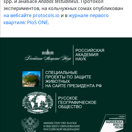
spp. и анабасе
Anabas testudineus
. Протокол
экспериментов, на кольчужных сомах опубликован
на вебсайте protocols.io
и в
журнале первого
квартиля: PloS ONE
.