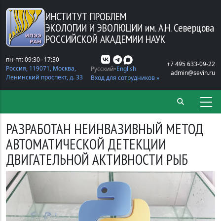
Перейти к основному содержанию
ИНСТИТУТ ПРОБЛЕМ
ЭКОЛОГИИ И ЭВОЛЮЦИИ
им. А.Н. Северцова
РОССИЙСКОЙ АКАДЕМИИ НАУК
пн-пт: 09:30−17:30
+7 495 633-09-22
Россия, 119071, Москва,
Русский
English
admin@sevin.ru
Ленинский проспект, д. 33
Вход для сотрудников »
РАЗРАБОТАН НЕИНВАЗИВНЫЙ МЕТОД
АВТОМАТИЧЕСКОЙ ДЕТЕКЦИИ
ДВИГАТЕЛЬНОЙ АКТИВНОСТИ РЫБ