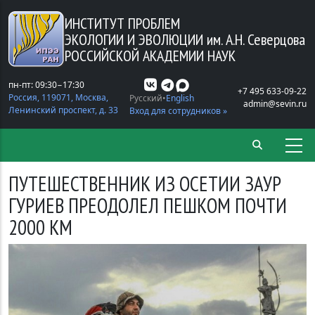
Перейти к основному содержанию
ИНСТИТУТ ПРОБЛЕМ
ЭКОЛОГИИ И ЭВОЛЮЦИИ
им. А.Н. Северцова
РОССИЙСКОЙ АКАДЕМИИ НАУК
пн-пт: 09:30−17:30
+7 495 633-09-22
Россия, 119071, Москва,
Русский
English
admin@sevin.ru
Ленинский проспект, д. 33
Вход для сотрудников »
ПУТЕШЕСТВЕННИК ИЗ ОСЕТИИ ЗАУР
ГУРИЕВ ПРЕОДОЛЕЛ ПЕШКОМ ПОЧТИ
2000 КМ