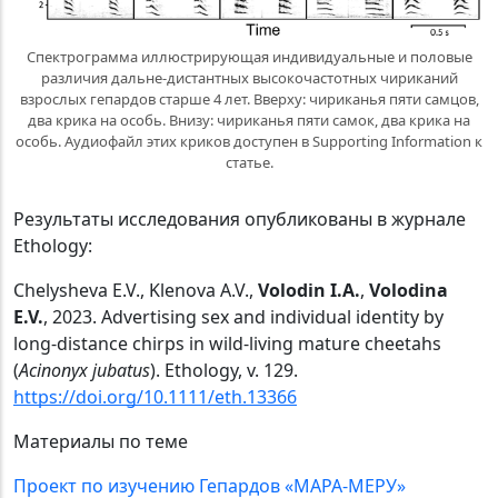
Спектрограмма иллюстрирующая индивидуальные и половые
различия дальне-дистантных высокочастотных чириканий
взрослых гепардов старше 4 лет. Вверху: чириканья пяти самцов,
два крика на особь. Внизу: чириканья пяти самок, два крика на
особь. Аудиофайл этих криков доступен в Supporting Information к
статье.
Результаты исследования опубликованы в журнале
Ethology:
Chelysheva E.V., Klenova A.V.,
Volodin I.A.
,
Volodina
E.V.
, 2023. Advertising sex and individual identity by
long-distance chirps in wild-living mature cheetahs
(
Acinonyx jubatus
). Ethology, v. 129.
https
://
doi
.
org
/10.1111/
eth
.13366
Материалы по теме
Проект по изучению Гепардов «МАРА-МЕРУ»