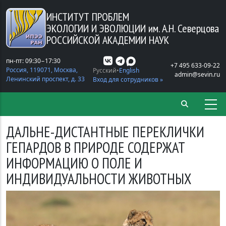
Перейти к основному содержанию
ИНСТИТУТ ПРОБЛЕМ
ЭКОЛОГИИ И ЭВОЛЮЦИИ
им. А.Н. Северцова
РОССИЙСКОЙ АКАДЕМИИ НАУК
пн-пт: 09:30−17:30
+7 495 633-09-22
Россия, 119071, Москва,
Русский
English
admin@sevin.ru
Ленинский проспект, д. 33
Вход для сотрудников »
ДАЛЬНЕ-ДИСТАНТНЫЕ ПЕРЕКЛИЧКИ
ГЕПАРДОВ В ПРИРОДЕ СОДЕРЖАТ
ИНФОРМАЦИЮ О ПОЛЕ И
ИНДИВИДУАЛЬНОСТИ ЖИВОТНЫХ