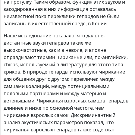
на прогулку. Таким образом, функция этих звуков и
закодированная в них информация оставалась
неизвестной пока переклички гепардов не были
записаны в их естественной среде, в Кении.
Наше исследование показало, что дальне-
дистантные звуки гепардов такие же
высокочастотные, как и в неволе, и вполне
оправдывают термин чириканье или, по-английски,
chirps, используемый в литературе для этого типа
криков. В природе гепарды используют чирикание
для общения друг с другом: перекличек между
самцами коалиций, между потенциальными
половыми партнерами и между матерью и
детенышами. Чириканья взрослых самцов гепардов
длиннее и ниже по основной частоте, чем
чириканья взрослых самок. Дискриминантный
анализ акустических параметров показал, что
чириканья взрослых гепардов также содержат