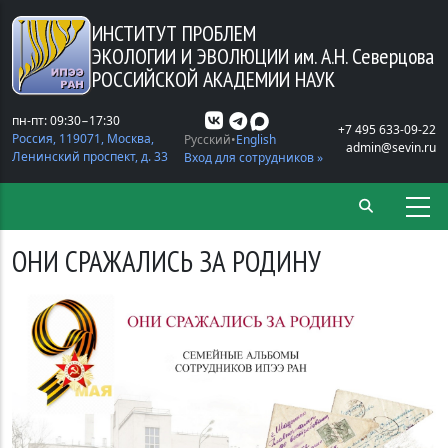
Перейти к основному содержанию
ИНСТИТУТ ПРОБЛЕМ
ЭКОЛОГИИ И ЭВОЛЮЦИИ
им. А.Н. Северцова
РОССИЙСКОЙ АКАДЕМИИ НАУК
пн-пт: 09:30−17:30
+7 495 633-09-22
Россия, 119071, Москва,
Русский
English
admin@sevin.ru
Ленинский проспект, д. 33
Вход для сотрудников »
ОНИ СРАЖАЛИСЬ ЗА РОДИНУ