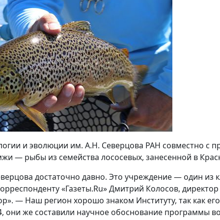
огии и эволюции им. А.Н. Северцова РАН совместно с п
жи — рыбы из семейства лососевых, занесенной в Красн
еверцова достаточно давно. Это учреждение — один из
 корреспонденту «Газеты.Ru» Дмитрий Колосов, директо
р». — Наш регион хорошо знаком Институту, так как его
4, они же составили научное обоснование программы в