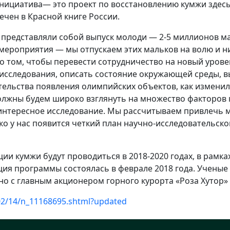
нициатива— это проект по восстановлению кумжи здесь 
чен в Красной книге России.
представляли собой выпуск молоди — 2-5 миллионов ма
мероприятия — мы отпускаем этих мальков на волю и ни
о том, чтобы перевести сотрудничество на новый урове
исследования, описать состояние окружающей среды, вы
ительства появления олимпийских объектов, как измени
должны будем широко взглянуть на множество факторов
интересное исследование. Мы рассчитываем привлечь мо
лько у нас появится четкий план научно-исследовательс
и кумжи будут проводиться в 2018-2020 годах, в рамк
ация программы состоялась в феврале 2018 года. Учены
 с главным акционером горного курорта «Роза Хутор» 
02/14/n_11168695.shtml?updated