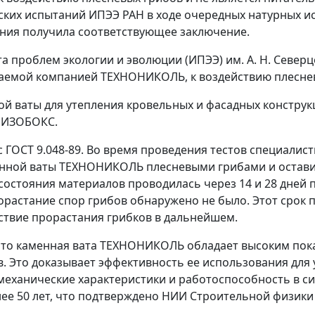
ских испытаний ИПЭЭ РАН в ходе очередных натурных и
ания получила соответствующее заключение.
а проблем экологии и эволюции (ИПЭЭ) им. А. Н. Север
каемой компанией ТЕХНОНИКОЛЬ, к воздействию плесне
 ваты для утепления кровельных и фасадных конструкц
 ИЗОБОКС.
с ГОСТ 9.048-89. Во время проведения тестов специали
нной ваты ТЕХНОНИКОЛЬ плесневыми грибами и оставил
состояния материалов проводилась через 14 и 28 дней
орастание спор грибов обнаружено не было. Этот срок 
ствие прорастания грибков в дальнейшем.
что каменная вата ТЕХНОНИКОЛЬ обладает высоким пока
в. Это доказывает эффективность ее использования для
еханические характеристики и работоспособность в си
нее 50 лет, что подтверждено НИИ Строительной физики