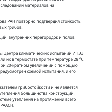
сследований материалов на
цова РАН повторно подтвердил стойкость
вых грибов.
ий, внутренних перегородок и полов
сты Центра климатических испытаний ИПЭЭ
о
и их в термостате при температуре 28
С
 при 20-кратном увеличении с помощью
предусмотрен схемой испытания, и его
зателем грибостойкости и не является
 утепления большинства конструкций.
стеме утепления на протяжении всего
 РААСН.