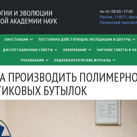
ОГИИ И ЭВОЛЮЦИИ
пн-пт: 09:30−17:30
Россия, 119071, Мос
ОЙ АКАДЕМИИ НАУК
Ленинский проспект,
БИОСТАНЦИИ
ПОСТОЯННО ДЕЙСТВУЮЩИЕ ЭКСПЕДИЦИИ И ЦЕНТРЫ
​​​​​​​ДИССЕРТАЦИОННЫЕ СОВЕТЫ
ОБРАЗОВАНИЕ
НАУЧНЫЕ СОВЕТЫ И О
ПУБЛИКАЦИИ
ОБЩЕБИОЛОГИЧЕСКИЕ ЖУРНАЛЫ
А ПРОИЗВОДИТЬ ПОЛИМЕРНО
ТИКОВЫХ БУТЫЛОК