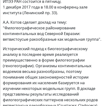
ИПЭЭ РАН состоится в пятницу,
1 декабря 2017 года в 18.00 в конференц-зале
института (Ленинский пр. 33).
А.А. Котов сделает доклад на тему:
"Филогеографическое районирование
континентальных вод Северной Евразии:
ветвистоусые ракообразные как модельная группа".
Исторический подход к биогеографическому
анализу в последнее время реализуется
преимущественно в форме филогеографии
(геногеографии). Организмы континентальных
водоемов весьма разнообразны, поэтому
понимание общих закономерностей истории
формирования их населения базируется на
изучении некоторых модельных групп. В докладе
представлены результаты исследований
филогеографических паттернов нескольких родов
ветвистоусых ракообразных (Crustacea: Cladocera)