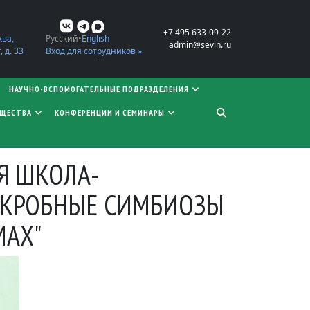
+7 495 633-09-22
ква,
Русский
English
admin@sevin.ru
 д. 33
Вход для сотрудников »
НАУЧНО-ВСПОМОГАТЕЛЬНЫЕ ПОДРАЗДЕЛЕНИЯ
БЩЕСТВА
КОНФЕРЕНЦИИ И СЕМИНАРЫ
Я ШКОЛА-
ИКРОБНЫЕ СИМБИОЗЫ
МАХ"