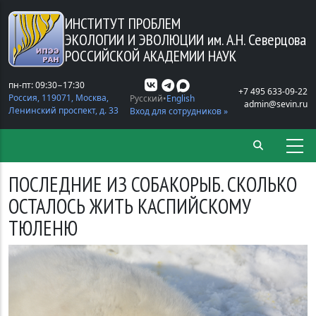
Перейти к основному содержанию
ИНСТИТУТ ПРОБЛЕМ
ЭКОЛОГИИ И ЭВОЛЮЦИИ
им. А.Н. Северцова
РОССИЙСКОЙ АКАДЕМИИ НАУК
пн-пт: 09:30−17:30
+7 495 633-09-22
Россия, 119071, Москва,
Русский
English
admin@sevin.ru
Ленинский проспект, д. 33
Вход для сотрудников »
ПОСЛЕДНИЕ ИЗ СОБАКОРЫБ. СКОЛЬКО
ОСТАЛОСЬ ЖИТЬ КАСПИЙСКОМУ
ТЮЛЕНЮ