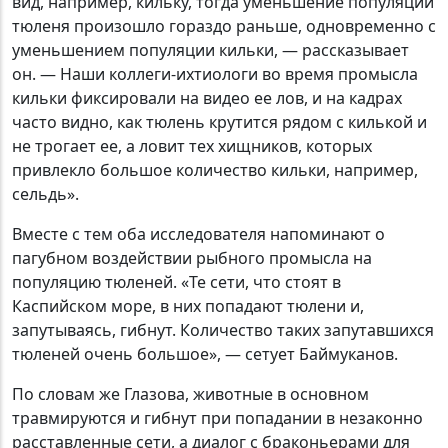
вид, например, кильку, тогда уменьшение популяции
тюленя произошло гораздо раньше, одновременно с
уменьшением популяции кильки, — рассказывает
он. — Наши коллеги-ихтиологи во время промысла
кильки фиксировали на видео ее лов, и на кадрах
часто видно, как тюлень крутится рядом с килькой и
не трогает ее, а ловит тех хищников, которых
привлекло большое количество кильки, например,
сельдь».
Вместе с тем оба исследователя напоминают о
пагубном воздействии рыбного промысла на
популяцию тюленей. «Те сети, что стоят в
Каспийском море, в них попадают тюлени и,
запутываясь, гибнут. Количество таких запутавшихся
тюленей очень большое», — сетует Баймуканов.
По словам же Глазова, животные в основном
травмируются и гибнут при попадании в незаконно
расставленные сети, а диалог с браконьерами для