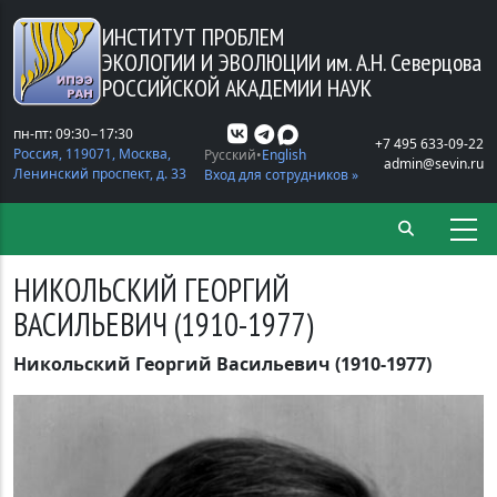
Перейти к основному содержанию
ИНСТИТУТ ПРОБЛЕМ
ЭКОЛОГИИ И ЭВОЛЮЦИИ
им. А.Н. Северцова
РОССИЙСКОЙ АКАДЕМИИ НАУК
пн-пт: 09:30−17:30
+7 495 633-09-22
Россия, 119071, Москва,
Русский
English
admin@sevin.ru
Ленинский проспект, д. 33
Вход для сотрудников »
НИКОЛЬСКИЙ ГЕОРГИЙ
ВАСИЛЬЕВИЧ (1910-1977)
Никольский Георгий Васильевич (1910-1977)