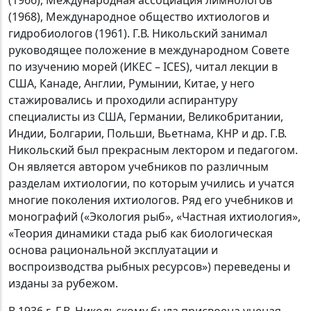
(1968), Международное общество ихтиологов и
гидробиологов (1961). Г.В. Никольский занимал
руководящее положение в международном Совете
по изучению морей (ИКЕС –
ICES
), читал лекции в
США, Канаде, Англии, Румынии, Китае, у него
стажировались и проходили аспирантуру
специалисты из США, Германии, Великобритании,
Индии, Болгарии, Польши, Вьетнама, КНР и др. Г.В.
Никольский был прекрасным лектором и педагогом.
Он является автором учебников по различным
разделам ихтиологии, по которым учились и учатся
многие поколения ихтиологов. Ряд его учебников и
монографий («Экология рыб», «Частная ихтиология»,
«Теория динамики стада рыб как биологическая
основа рациональной эксплуатации и
воспроизводства рыбных ресурсов») переведены и
изданы за рубежом.
В 1936 г. Г.В. Никольскому была присвоена ученая