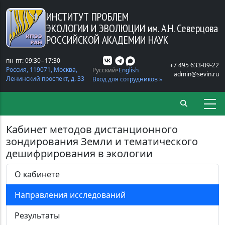
Перейти к основному содержанию
ИНСТИТУТ ПРОБЛЕМ
ЭКОЛОГИИ И ЭВОЛЮЦИИ
им. А.Н. Северцова
РОССИЙСКОЙ АКАДЕМИИ НАУК
пн-пт: 09:30−17:30
+7 495 633-09-22
Россия, 119071, Москва,
Русский
English
admin@sevin.ru
Ленинский проспект, д. 33
Вход для сотрудников »
Кабинет методов дистанционного
зондирования Земли и тематического
дешифрирования в экологии
О кабинете
Направления исследований
Результаты