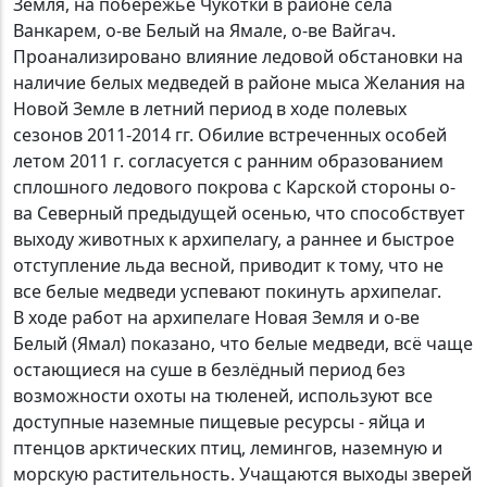
Земля, на побережье Чукотки в районе села
Ванкарем, о-ве Белый на Ямале, о-ве Вайгач.
Проанализировано влияние ледовой обстановки на
наличие белых медведей в районе мыса Желания на
Новой Земле в летний период в ходе полевых
сезонов 2011-2014 гг. Обилие встреченных особей
летом 2011 г. согласуется с ранним образованием
сплошного ледового покрова с Карской стороны о-
ва Северный предыдущей осенью, что способствует
выходу животных к архипелагу, а раннее и быстрое
отступление льда весной, приводит к тому, что не
все белые медведи успевают покинуть архипелаг.
В ходе работ на архипелаге Новая Земля и о-ве
Белый (Ямал) показано, что белые медведи, всё чаще
остающиеся на суше в безлёдный период без
возможности охоты на тюленей, используют все
доступные наземные пищевые ресурсы - яйца и
птенцов арктических птиц, лемингов, наземную и
морскую растительность. Учащаются выходы зверей