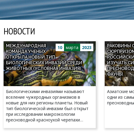
НОВОСТИ
МЕЖДУНАРОДНАЯ
РАКОВИНЫ 
10
марта
2023
КОМАНДА УЧЕНЫХ
СЮРПРИЗОМ
ОТКРЫЛА НОВЫЙ ТИП
РОССИЙСКИ
БИОЛОГИЧЕСКИХ ИНВАЗИЙ СРЕДИ
ИЗУЧАТЬ С
ЖИВОТНЫХ (УСЛОВНАЯ ИНВАЗИЯ)
ПРЕСНОВОД
ФАУНЫ
Биологическими инвазиями называют
Азиатские мо
вселение чужеродных организмов в
одни из самы
новые для них регионы планеты. Новый
пресноводны
тип биологической инвазии был открыт
при исследовании макроэкологии
пресноводной красноухой черепахи
(Trachemys scripta elegans), родина
которой – водоемы Северной Америки.