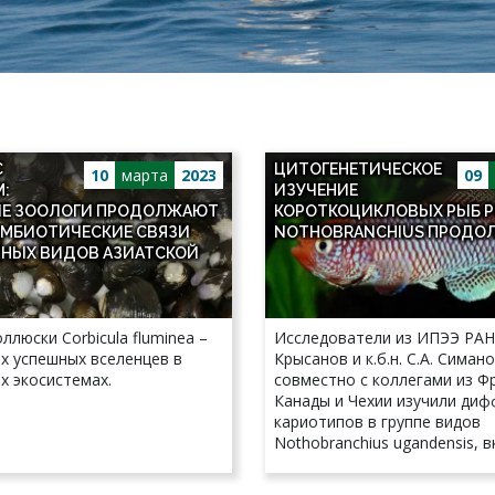
С
ЦИТОГЕНЕТИЧЕСКОЕ
10
марта
2023
09
:
ИЗУЧЕНИЕ
Е ЗООЛОГИ ПРОДОЛЖАЮТ
КОРОТКОЦИКЛОВЫХ РЫБ 
ИМБИОТИЧЕСКИЕ СВЯЗИ
NOTHOBRANCHIUS ПРОДО
НЫХ ВИДОВ АЗИАТСКОЙ
ллюски Corbicula fluminea –
Исследователи из ИПЭЭ РАН,
х успешных вселенцев в
Крысанов и к.б.н. С.А. Симан
х экосистемах.
совместно с коллегами из Ф
Канады и Чехии изучили ди
кариотипов в группе видов
Nothobranchius ugandensis,
12 валидных видов.