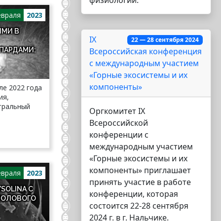
физиологии.
враля
2023
ЫМИ В
IX
22 — 28 сентября 2024
ПАРДАМИ:
Всероссийская конференция
с международным участием
«Горные экосистемы и их
компоненты»
ле 2022 года
ия,
тральный
Оргкомитет IX
Всероссийской
конференции с
международным участием
«Горные экосистемы и их
компоненты» приглашает
враля
2023
принять участие в работе
SOLINA С
конференции, которая
ПОЛОВОГО
состоится 22-28 сентября
2024 г. в г. Нальчике.