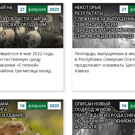
ЫЙ НА
НЕКОТОРЫЕ
27
февраля
2023
27
фе
РЕЗУЛЬТАТЫ
КОЙ ОБЛАСТИ САЙГАК
СЛЕЖЕНИЯ ЗА ВЫПУЩЕНН
ИЛСЯ К СОРОДИЧАМ
СЕВЕРНОЙ ОСЕТИИ
ПЕРЕДНЕАЗИАТСКИМИ ЛЕО
СЕМЬ МЕСЯЦЕВ В ПРИРОДЕ
ившегося в мае 2022 года,
Леопарды, выпущенные в ию
естественную среду
в Республике Северная Осет
заказник «Степной»
продолжают осваивать Цен
айона три месяца назад.
Кавказ.
АНА
ОПИСАН НОВЫЙ
16
февраля
2023
16
фе
ИГА
ПОДРОД ЖУКОВ-
Е ИЗДАНИЕ)
ЛИСТОЕДОВ ИЗ РОДА CHRY
НЕОБЫЧНЫМ СТРОЕНИЕМ 
АППАРАТА