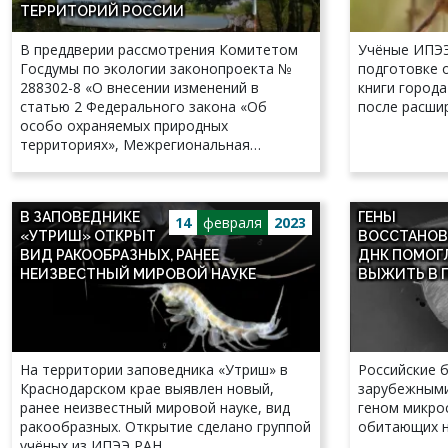
ТЕРРИТОРИЙ РОССИИ
В преддверии рассмотрения Комитетом
Учёные ИПЭЭ
Госдумы по экологии законопроекта №
подготовке 
288302-8 «О внесении изменений в
книги города
статью 2 Федерального закона «Об
после расши
особо охраняемых природных
территориях», Межрегиональная
общественная организация «Экспертный
совет по заповедному делу» направила
заключение о недопустимости принятия
В ЗАПОВЕДНИКЕ
ГЕНЫ
этого законопроекта в представленной
14
февраля
2023
«УТРИШ» ОТКРЫТ
ВОССТАНОВ
редакции в адрес председателя Комитета
ВИД РАКООБРАЗНЫХ, РАНЕЕ
ДНК ПОМОГ
Госдумы по экологии, природным
НЕИЗВЕСТНЫЙ МИРОВОЙ НАУКЕ
ВЫЖИТЬ В 
ресурсам и охране окружающей среды.
На территории заповедника «Утриш» в
Российские 
Краснодарском крае выявлен новый,
зарубежными
ранее неизвестный мировой науке, вид
геном микро
ракообразных. Открытие сделано группой
обитающих н
учёных из ИПЭЭ РАН.