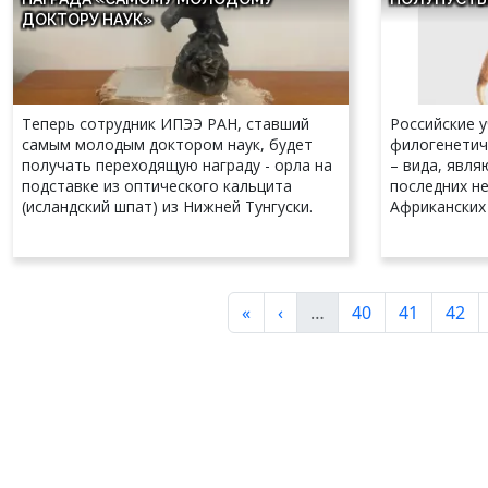
ДОКТОРУ НАУК»
Теперь сотрудник ИПЭЭ РАН, ставший
Российские 
самым молодым доктором наук, будет
филогенетич
получать переходящую награду - орла на
– вида, явля
подставке из оптического кальцита
последних не
(исландский шпат) из Нижней Тунгуски.
Африканских
Нумерация страниц
Первая страница
Предыдущая страница
Страница
Страница
Стра
«
‹
…
40
41
42