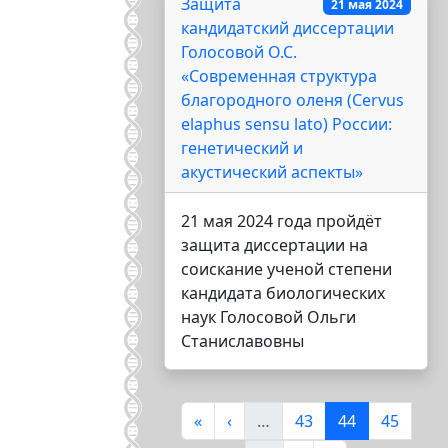
Защита
21 мая 2024
кандидатский диссертации
Голосовой О.С.
«Современная структура
благородного оленя (Cervus
elaphus sensu lato) России:
генетический и
акустический аспекты»
21 мая 2024 года пройдёт
защита диссертации на
соискание ученой степени
кандидата биологических
наук Голосовой Ольги
Станиславовны
Нумерация страниц
Первая страница
Предыдущая страница
Страница
Текущая стра
Страниц
«
‹
…
43
44
45