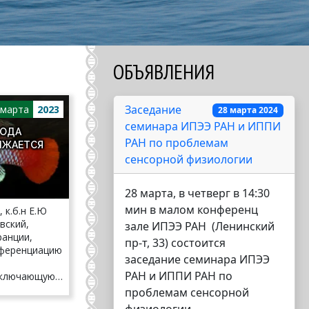
ОБЪЯВЛЕНИЯ
Заседание
марта
2023
28 марта 2024
семинара ИПЭЭ РАН и ИППИ
РОДА
РАН по проблемам
ЛЖАЕТСЯ
сенсорной физиологии
28 марта, в четверг в 14:30
мин в малом конференц
 к.б.н Е.Ю
овский,
зале ИПЭЭ РАН (Ленинский
ранции,
пр-т, 33) состоится
фференциацию
заседание семинара ИПЭЭ
РАН и ИППИ РАН по
 включающую
проблемам сенсорной