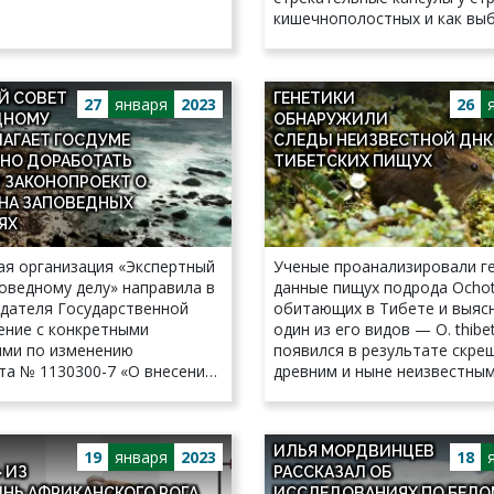
кишечнополостных и как вы
ограбления влияет на анато
Й СОВЕТ
ГЕНЕТИКИ
27
января
2023
26
ДНОМУ
ОБНАРУЖИЛИ
ЛАГАЕТ ГОСДУМЕ
СЛЕДЫ НЕИЗВЕСТНОЙ ДНК
НО ДОРАБОТАТЬ
ТИБЕТСКИХ ПИЩУХ
 ЗАКОНОПРОЕКТ О
 НА ЗАПОВЕДНЫХ
ЯХ
я организация «Экспертный
Ученые проанализировали г
оведному делу» направила в
данные пищух подрода Ocho
едателя Государственной
обитающих в Тибете и выясн
ние с конкретными
один из его видов — O. thib
ми по изменению
появился в результате скре
та № 1130300-7 «О внесении
древним и ныне неизвестным
 отдельные законодательные
высокогорных зверьков.
ской Федерации».
ИЛЬЯ МОРДВИНЦЕВ
19
января
2023
18
 ИЗ
РАССКАЗАЛ ОБ
НЬ АФРИКАНСКОГО РОГА
ИССЛЕДОВАНИЯХ ПО БЕЛО