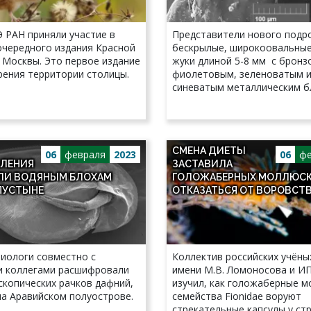
 РАН приняли участие в
Представители нового подр
очередного издания Красной
бескрылые, широкоовальные
 Москвы. Это первое издание
жуки длиной 5-8 мм с бронз
рения территории столицы.
фиолетовым, зеленоватым 
синеватым металлическим б
СМЕНА ДИЕТЫ
06
февраля
2023
06
фе
ЛЕНИЯ
ЗАСТАВИЛА
ЛИ ВОДЯНЫМ БЛОХАМ
ГОЛОЖАБЕРНЫХ МОЛЛЮС
ПУСТЫНЕ
ОТКАЗАТЬСЯ ОТ ВОРОВСТ
биологи совместно с
Коллектив российских учёны
 коллегами расшифровали
имени М.В. Ломоносова и И
скопических рачков дафний,
изучил, как голожаберные 
а Аравийском полуострове.
семейства Fionidae воруют
стрекательные капсулы у с