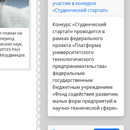
участие в конкурсе
«Студенческий стартап»
Конкурс «Студенческий
стартап» проводится в
и планах на
рамках федерального
 период
еских наук,
проекта «Платформа
 ИПЭЭ РАН
университетского
 Мордвинцев.
технологического
предпринимательства»
федеральным
государственным
ица
аница
бюджетным учреждением
«Фонд содействия развитию
малых форм предприятий в
научно-технической сфере».