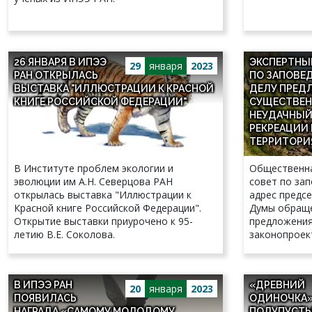
26 ЯНВАРЯ В ИПЭЭ
ЭКСПЕРТНЫ
29
января
2023
РАН ОТКРЫЛАСЬ
ПО ЗАПОВЕ
ВЫСТАВКА "ИЛЛЮСТРАЦИИ К КРАСНОЙ
ДЕЛУ ПРЕД
КНИГЕ РОССИЙСКОЙ ФЕДЕРАЦИИ"
СУЩЕСТВЕН
НЕУДАЧНЫЙ
РЕКРЕАЦИИ
ТЕРРИТОРИ
В Институте проблем экологии и
Общественна
эволюции им А.Н. Северцова РАН
совет по зап
открылась выставка "Иллюстрации к
адрес предс
Красной книге Российской Федерации".
Думы обраще
Открытие выставки приурочено к 95-
предложения
летию В.Е. Соколова.
законопроек
изменений в
акты Россий
В ИПЭЭ РАН
«ДРЕВНИЙ
20
января
2023
ПОЯВИЛАСЬ
ОДИНОЧКА»
НАГРАДА «САМОМУ МОЛОДОМУ
ПОЛУПУСТЫ