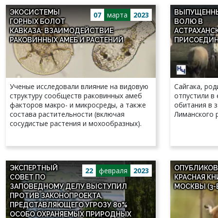
ЭКОСИСТЕМЫ
ВЫПУЩЕНН
07
марта
2023
ГОРНЫХ БОЛОТ
ВОЛЮ В
КАВКАЗА: ВЗАИМОДЕЙСТВИЕ
АСТРАХАНС
РАКОВИННЫХ АМЕБ И РАСТЕНИЙ
ПРИСОЕДИН
Ученые исследовали влияние на видовую
Сайгака, род
структуру сообществ раковинных амеб
отпустили в 
факторов макро- и микросреды, а также
обитания в 
состава растительности (включая
Лиманского р
сосудистые растения и мохообразных).
ЭКСПЕРТНЫЙ
ОПУБЛИКОВ
22
февраля
2023
СОВЕТ ПО
КРАСНАЯ КН
ЗАПОВЕДНОМУ ДЕЛУ ВЫСТУПИЛ
МОСКВЫ (3-
ПРОТИВ ЗАКОНОПРОЕКТА,
ПРЕДСТАВЛЯЮЩЕГО УГРОЗУ 80%
ОСОБО ОХРАНЯЕМЫХ ПРИРОДНЫХ