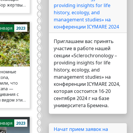
бор жертвы
providing insights for life
мию вора.
history, ecology, and
management studies» на
конференции ICYMARE 2024
января
2023
 У
Приглашаем вас принять
участие в работе нашей
секции «Sclerochronology –
providing insights for life
history, ecology, and
еномные
management studies» на
tona,
или, что
конференции ICYMARE 2024,
etana —
которая состоится 16-20
щивания с
сентября 2024 г на базе
 видом этих
университета Бремена.
января
2023
Начат прием заявок на
МУ