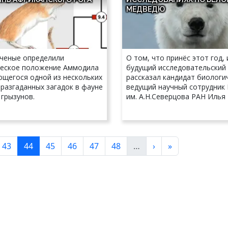
МЕДВЕДЮ
ученые определили
О том, что принёс этот год, 
еское положение Аммодила
будущий исследовательский
ющегося одной из нескольких
рассказал кандидат биологич
разгаданных загадок в фауне
ведущий научный сотрудник
 грызунов.
им. А.Н.Северцова РАН Илья
ница
Страница
Текущая страница
Страница
Страница
Страница
Страница
Следующая стран
Последняя стр
43
44
45
46
47
48
…
›
»