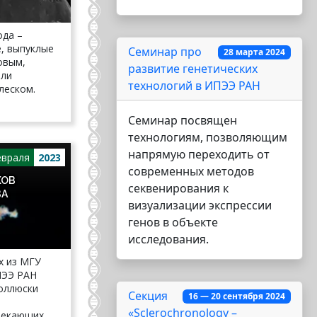
ода –
, выпуклые
Семинар про
28 марта 2024
овым,
развитие генетических
или
технологий в ИПЭЭ РАН
леском.
Семинар посвящен
технологиям, позволяющим
напрямую переходить от
враля
2023
современных методов
КОВ
секвенирования к
ВА
визуализации экспрессии
генов в объекте
исследования.
х из МГУ
ПЭЭ РАН
моллюски
Cекция
16 — 20 сентября 2024
«Sclerochronology –
трекающих