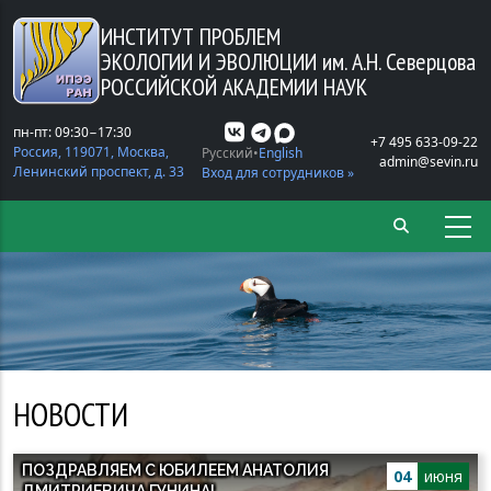
Перейти к основному содержанию
ИНСТИТУТ ПРОБЛЕМ
ЭКОЛОГИИ И ЭВОЛЮЦИИ
им. А.Н. Северцова
РОССИЙСКОЙ АКАДЕМИИ НАУК
пн-пт: 09:30−17:30
+7 495 633-09-22
Россия, 119071, Москва,
Русский
English
admin@sevin.ru
Ленинский проспект, д. 33
Вход для сотрудников »
НОВОСТИ
ПОЗДРАВЛЯЕМ С ЮБИЛЕЕМ АНАТОЛИЯ
04
июня
ДМИТРИЕВИЧА ГУНИНА!