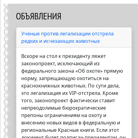
расстояния». Участники экспедиционной группы планируют
взять у белых медведей пробы шерсти, крови и жира,
ОБЪЯВЛЕНИЯ
чтобы определить содержание в организме хищников
органических загрязнителей. Кроме того, на животных
наденут ошейники с передающим устройством, которое
Ученые против легализации отстрела
позволит отследить миграционные пути медведей, -
сообщает пресс-служба нацпарка «Русская Арктика».
редких и исчезающих животных
«Этой экспедицией мы возобновляем работы, начатые в
2010 - 2012 годах, - сообщил участник экспедиции,
Вскоре на стол к президенту ляжет
старший научный сотрудник Института проблем экологии
законопроект, исключающий из
и эволюции имени Северцова РАН Илья Мордвинцев. – Но
тогда мы брали у медведей кровь на наличие
федерального закона «Об охоте» прямую
заболеваний, шерсть – на загрязнения ртутью и тяжёлыми
норму, запрещающую охотиться на
металлами, а в этот раз будут взяты ещё и пробы жира на
краснокнижных животных. По сути дела,
стойкие органические загрязнители, которые попадают в
организм животных по пищевой цепочке».
это легализация их VIP-отстрела. Кроме
того, законопроект фактически ставит
непреодолимые бюрократические
препоны ограничениям на охоту и
внесению новых видов в федеральную и
региональные Красные книги. Если этот
документ будет подписан президентом, он