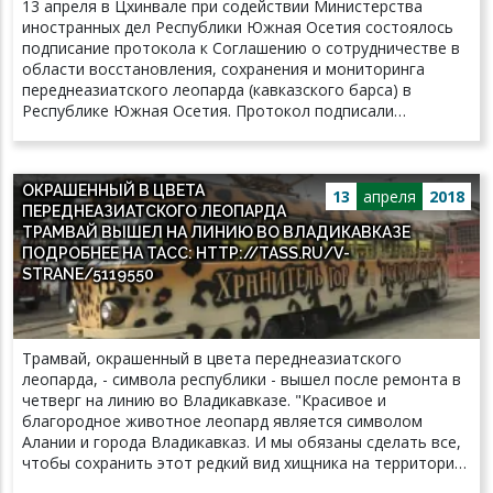
13 апреля в Цхинвале при содействии Министерства
леопардов. — Мы поддерживаем программу
иностранных дел Республики Южная Осетия состоялось
восстановления популяции кавказского барса. Ведь это
подписание протокола к Соглашению о сотрудничестве в
наш национальный символ! Идея стилизованного трамвая
области восстановления, сохранения и мониторинга
показалась нам интересной, мы готовы и в дальнейшем
переднеазиатского леопарда (кавказского барса) в
участвовать в мероприятиях, которые будут
Республике Южная Осетия. Протокол подписали
способствовать скорейшему возвращению барса на
Председатель Комитета геологии, экологии и
географическую родину, — отметил глава администрации
природопользования РЮО Б.И. Бестауты и старший
Владикавказа Борис Албегов. Идея необычного трамвая
научный сотрудник ИПЭЭ РАН А.А. Ячменникова. Ранее
принадлежит волонтерам эко-отряда «Барс», который
ОКРАШЕННЫЙ В ЦВЕТА
Председателем Комитета геологии, экологии и
13
апреля
2018
действует в рамках проекта ИПЭЭ РАН и «РусГидро».
ПЕРЕДНЕАЗИАТСКОГО ЛЕОПАРДА
природопользования РЮО Б.И. Бестауты и директором
ТРАМВАЙ ВЫШЕЛ НА ЛИНИЮ ВО ВЛАДИКАВКАЗЕ
Федерального государственного бюджетного учреждения
ПОДРОБНЕЕ НА ТАСС: HTTP://TASS.RU/V-
науки ИПЭЭ РАН В.В. Рожновым было подписано само
STRANE/5119550
Соглашение. Настоящее Соглашение предусматривает
двустороннее сотрудничество РЮО и ИПЭЭ РАН в сборе
информации и мониторинге экологических аспектов
восстановления переднеазиатского леопарда на
Трамвай, окрашенный в цвета переднеазиатского
территории Южной Осетии. Программа реализуется
леопарда, - символа республики - вышел после ремонта в
Министерством природных ресурсов и экологии
четверг на линию во Владикавказе. "Красивое и
Российской Федерации при участии Сочинского
благородное животное леопард является символом
национального парка, Кавказского заповедника, ИПЭЭ
Алании и города Владикавказ. И мы обязаны сделать все,
РАН, Московского зоопарка, АНО «Центр природы
чтобы сохранить этот редкий вид хищника на территории
Кавказа» и Всемирногой фонда природы России, а также
республики. Мы взаимодействуем с компанией "РусГидро",
при содействии Международного союза охраны природы