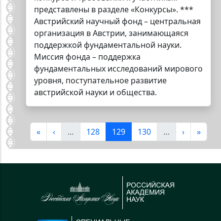
представлены в разделе «Конкурсы». ***
Австрийский научный фонд – центральная
организация в Австрии, занимающаяся
поддержкой фундаментальной науки.
Миссия фонда – поддержка
фундаментальных исследований мирового
уровня, поступательное развитие
австрийской науки и общества.
Нумерация страниц
Первая страница
Предыдущая страница
Страница
Текущая страница
Страница
Следующа
После
«
‹
…
128
129
130
…
›
»