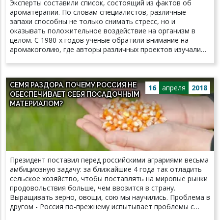
Эксперты составили список, состоящий из фактов об
информации о животных нашей страны сосредоточена в
ароматерапии. По словам специалистов, различные
неопубликованных отчетах, дневниках, социальных сетях
запахи способны не только снимать стресс, но и
и различных Интернет-ресурсах. Этот огромный массив
оказывать положительное воздействие на организм в
информации не систематизирован, а значит, недоступен
целом. С 1980-х годов ученые обратили внимание на
научному сообществу. В то же время любители-
аромакоголию, где авторы различных проектов изучали
натуралисты во многих странах играют ведущую роль в
влияние запахов на здоровье и физиологию. В список
регистрации распространения животных. Поэтому в
фактов вошла теория научных работников о воздействии
работе над Атласом участвуют не только ученые-
веществ на обонятельные нейроны человека, а также на
систематики (они определяют вид млекопитающего), но и
СЕМЯ РАЗДОРА. ПОЧЕМУ РОССИЯ НЕ
его мозг и эндокринную систему. Химические субстанции
16
апреля
2018
все любители живой природы.
ОБЕСПЕЧИВАЕТ СЕБЯ ПОСАДОЧНЫМ
обычно проникают через слизистую легких или пазухи
МАТЕРИАЛОМ?
носа. После проведения опытов на грызунах эксперты
заметили, что при вдыхании цедрола крысы
успокаивались. Учёные Института проблем экологии и
эволюции имени А. Н. Северцова РАН после реализации
исследований обнаружили еще один плюс ароматерапии.
Запахи мяты и лаванды способны улучшать память
Президент поставил перед российскими аграриями весьма
школьников возрастом до 11 лет. Эфирные масла
амбициозную задачу: за ближайшие 4 года так отладить
уменьшают уровень гормона кортизола, отвечающего за
сельское хозяйство, чтобы поставлять на мировые рынки
стресс. В список фактов вошла теория о психологическом
продовольствия больше, чем ввозится в страну.
воздействии на человека. В процессе наблюдения 90
Выращивать зерно, овощи, сою мы научились. Проблема в
студенткам сказали, что распространенные в аудитории
другом - Россия по-прежнему испытывает проблемы с
вещества расслабляют. После проверки у респондентов
семенами. Их импорт по некоторым культурам составляет
снизилась проводимость кожи и сердцебиение.