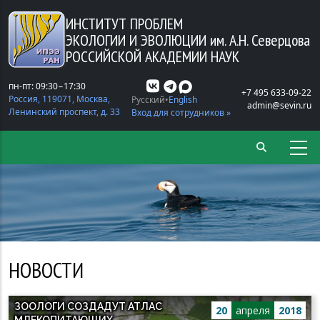
Перейти к основному содержанию
ИНСТИТУТ ПРОБЛЕМ
ЭКОЛОГИИ И ЭВОЛЮЦИИ
им. А.Н. Северцова
РОССИЙСКОЙ АКАДЕМИИ НАУК
пн-пт: 09:30−17:30
+7 495 633-09-22
Россия, 119071, Москва,
Русский
English
admin@sevin.ru
Ленинский проспект, д. 33
Вход для сотрудников »
НОВОСТИ
ЗООЛОГИ СОЗДАДУТ АТЛАС
20
апреля
2018
МЛЕКОПИТАЮЩИХ