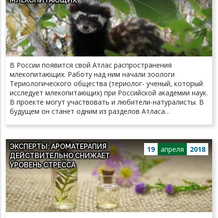
В России появится свой Атлас распространения
млекопитающих. Работу над ним начали зоологи
Териологического общества (териолог- ученый, который
исследует млекопитающих) при Российской академии наук.
В проекте могут участвовать и любители-натуралисты. В
будущем он станет одним из разделов Атласа
млекопитающих Европы. Рассказывает ведущий научный
сотрудник ФИЦ Южный научный центр РАН, кандидат
биологических наук Валерий Стахеев. - В фауне России
ЭКСПЕРТЫ: АРОМАТЕРАПИЯ
зарегистрировано 330 видов зверей, принадлежащих к
19
апреля
2018
ДЕЙСТВИТЕЛЬНО СНИЖАЕТ
восьми отрядам, 45-ти семействам и 149-ти родам. Часть
УРОВЕНЬ СТРЕССА
этих видов была завезена на территорию нашей страны
человеком, но 317 видов считаются исконно обитавшими.
Список постоянно меняется. Животные могут вымирать
или, наоборот, расселяться на какой-то территории.
Редкие и случайные единичные заходы со временем
исключаются из списков. Сейчас большая часть